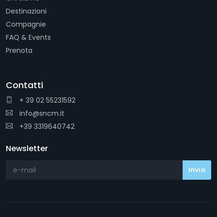
Destinazioni
Compagnie
FAQ & Events
Prenota
Contatti
+ 39 02 55231592
info@sncm.it
+39 3319640742
Newsletter